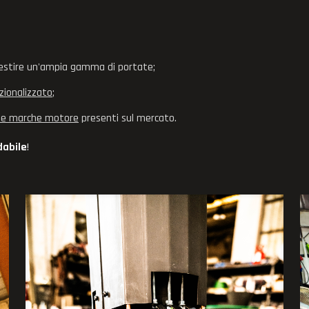
gestire un'ampia gamma di portate;
ionalizzato
;
ot e marche motore
presenti sul mercato.
dabile
!