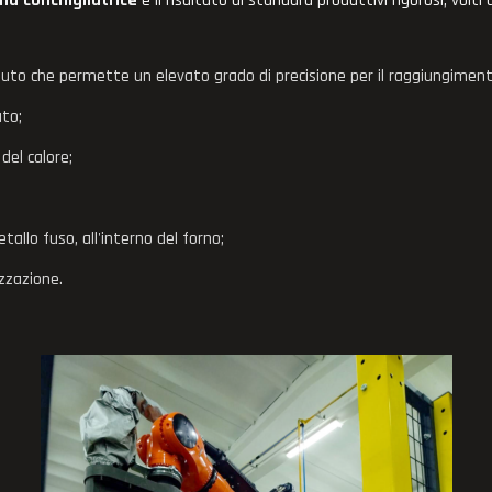
na conchigliatrice
è il risultato di standard produttivi rigorosi, volt
uto che permette un elevato grado di precisione per il raggiungimen
to;
del calore;
etallo fuso, all'interno del forno;
izzazione.