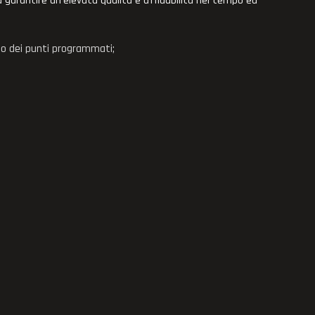
i a garantire un'elevata qualità e affidabilità nel tempo ed
to dei punti programmati;