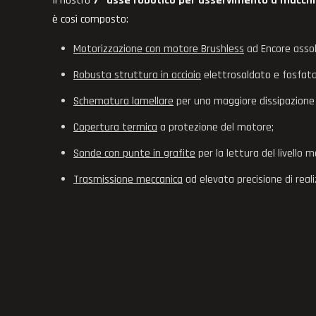
Il nostro
7° asse robotico per asservimento a macchi
è così composto:
Motorizzazione con motore Brushless
ad Encore assol
Robusta struttura in acciaio
elettrosaldato e fosfata
Schematura lamellare
per una maggiore dissipazione 
Copertura termica
a protezione del motore;
Sonde con punte in grafite
per la lettura del livello m
Trasmissione meccanica
ad elevata precisione di real