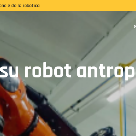
ne e della robotica
S
su robot antrop